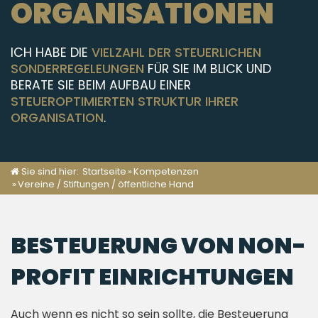
KONTAKT
ORGANISATIONEN
ICH HABE DIE
VIELZAHL DER STEUERLICHEN
SONDERREGELEUNGEN
FÜR SIE IM BLICK UND
BERATE SIE BEIM AUFBAU EINER
STEUEROPTIMIERTEN STRUKTUR IHRER
ORGANISATION
.
Sie sind hier:
Startseite
»
Kompetenzen
»
Vereine / Stiftungen / öffentliche Hand
BESTEUERUNG VON NON-
PROFIT EINRICHTUNGEN
Auch wenn es nicht so sein sollte, die Besteuerung