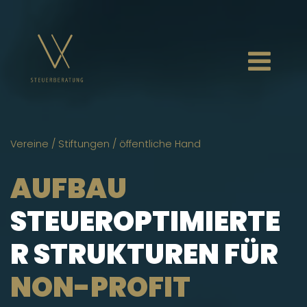
ÜBER MICH
Vereine / Stiftungen / öffentliche Hand
BERATUNGSFELDER
AUFBAU
STEUEROPTIMIERTE
KOMPETENZEN
R STRUKTUREN FÜR
NEWS
NON-PROFIT